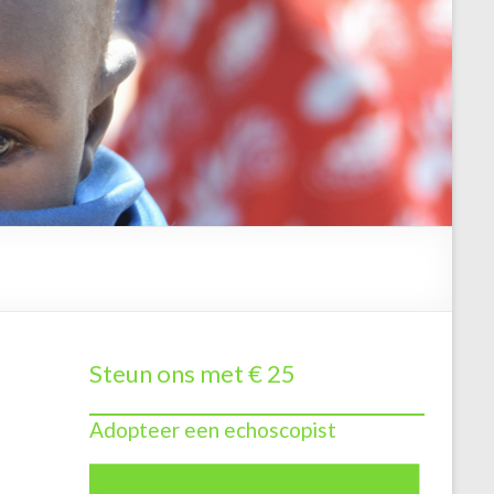
Steun ons met € 25
Adopteer een echoscopist