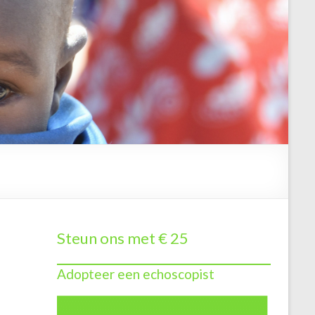
Steun ons met € 25
Adopteer een echoscopist