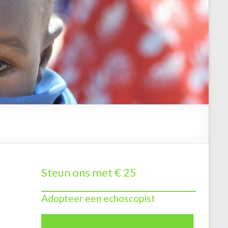
Steun ons met € 25
Adopteer een echoscopist