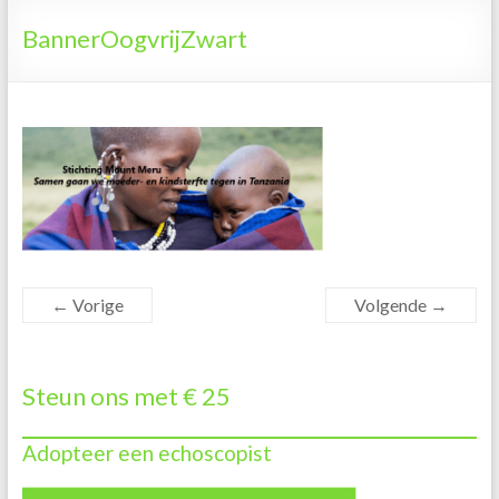
Tanzania
BannerOogvrijZwart
← Vorige
Volgende →
Steun ons met € 25
Adopteer een echoscopist