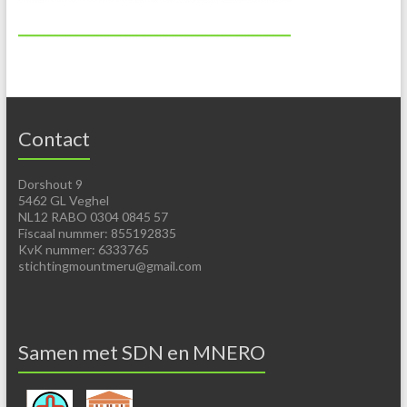
Contact
Dorshout 9
5462 GL Veghel
NL12 RABO 0304 0845 57
Fiscaal nummer: 855192835
KvK nummer: 6333765
stichtingmountmeru@gmail.com
Samen met SDN en MNERO