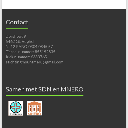
Contact
Dorshout 9
5462 GL Veghel
NL12 RABO 0304 0845 57
Fiscaal nummer: 855192835
KvK nummer: 6333765
stichtingmountmeru@gmail.com
Samen met SDN en MNERO