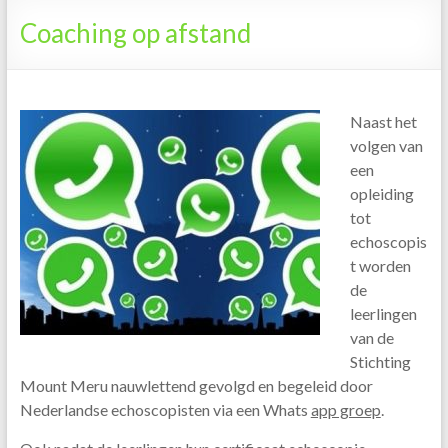
Tanzania
Coaching op afstand
Naast het
volgen van
een
opleiding
tot
echoscopis
t worden
de
leerlingen
van de
Stichting
Mount Meru nauwlettend gevolgd en begeleid door
Nederlandse echoscopisten via een Whats
app groep
.