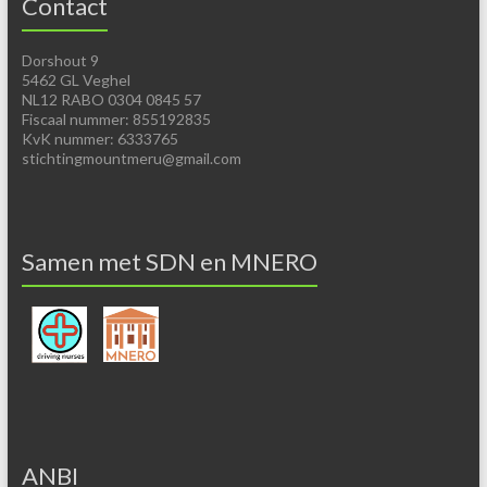
Contact
Dorshout 9
5462 GL Veghel
NL12 RABO 0304 0845 57
Fiscaal nummer: 855192835
KvK nummer: 6333765
stichtingmountmeru@gmail.com
Samen met SDN en MNERO
ANBI