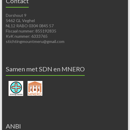
Contact
Dorshout 9
5462 GL Veghel
NL12 RABO 0304 0845 57
Fiscaal nummer: 855192835
KvK nummer: 6333765
stichtingmountmeru@gmail.com
Samen met SDN en MNERO
ANBI