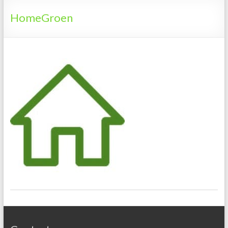
Tanzania
HomeGroen