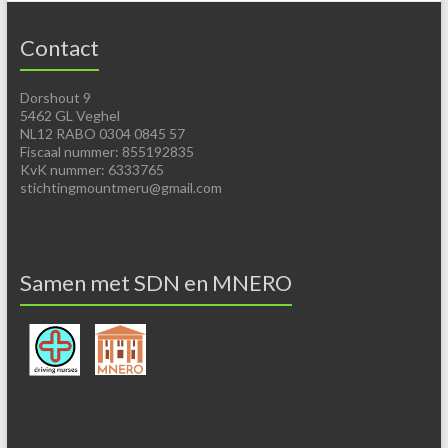
Contact
Dorshout 9
5462 GL Veghel
NL12 RABO 0304 0845 57
Fiscaal nummer: 855192835
KvK nummer: 6333765
stichtingmountmeru@gmail.com
Samen met SDN en MNERO