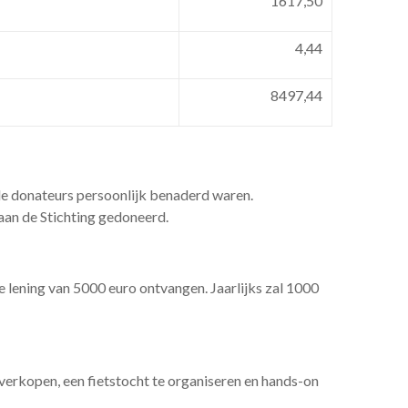
1617,50
4,44
8497,44
de donateurs persoonlijk benaderd waren.
an de Stichting gedoneerd.
e lening van 5000 euro ontvangen. Jaarlijks zal 1000
erkopen, een fietstocht te organiseren en hands-on