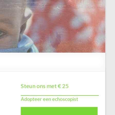
Steun ons met € 25
Adopteer een echoscopist