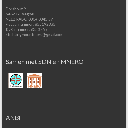
Dorshout 9
5462 GL Veghel
NL12 RABO 0304 0845 57
Fiscaal nummer: 855192835
KvK nummer: 6333765
stichtingmountmeru@gmail.com
Samen met SDN en MNERO
ANBI