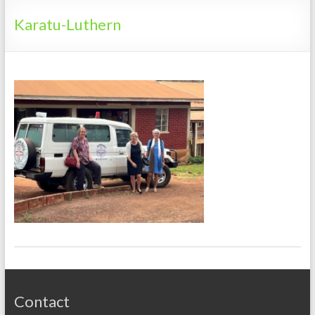
Tanzania
Karatu-Luthern
Contact