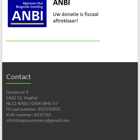
Contact
Dorshout 9
5462 GL Veghel
NL12 RABO 0304 0845 57
Fiscaal nummer: 855192835
KvK nummer: 6333765
stichtingmountmeru@gmail.com