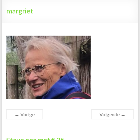
Tanzania
margriet
← Vorige
Volgende →
Steun ons met € 25