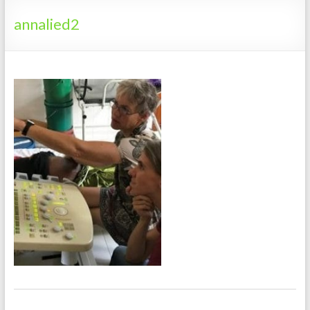
Tanzania
annalied2