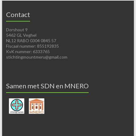
Contact
Dorshout 9
5462 GL Veghel
NL12 RABO 0304 0845 57
Fiscaal nummer: 855192835
KvK nummer: 6333765
stichtingmountmeru@gmail.com
Samen met SDN en MNERO