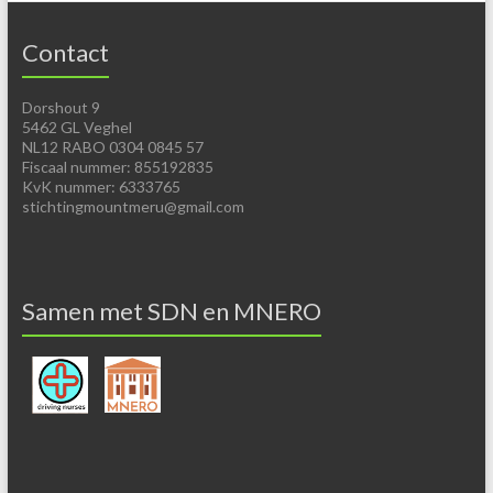
Contact
Dorshout 9
5462 GL Veghel
NL12 RABO 0304 0845 57
Fiscaal nummer: 855192835
KvK nummer: 6333765
stichtingmountmeru@gmail.com
Samen met SDN en MNERO