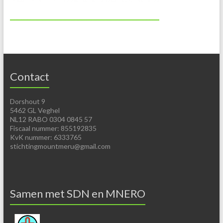
Contact
Dorshout 9
5462 GL Veghel
NL12 RABO 0304 0845 57
Fiscaal nummer: 855192835
KvK nummer: 6333765
stichtingmountmeru@gmail.com
Samen met SDN en MNERO