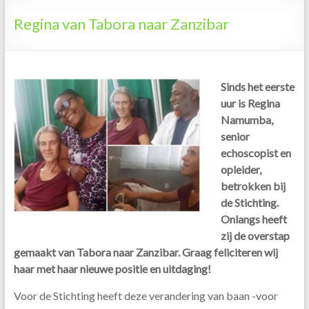
Tanzania
Regina van Tabora naar Zanzibar
Sinds het eerste
uur is Regina
Namumba,
senior
echoscopist en
opleider,
betrokken bij
de Stichting.
Onlangs heeft
zij de overstap
gemaakt van Tabora naar Zanzibar. Graag feliciteren wij
haar met haar nieuwe positie en uitdaging!
Voor de Stichting heeft deze verandering van baan -voor