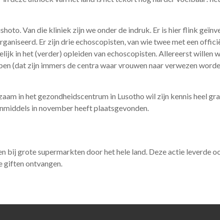
o. Van die kliniek zijn we onder de indruk. Er is hier flink geïnv
aniseerd. Er zijn drie echoscopisten, van wie twee met een officiële
elijk in het (verder) opleiden van echoscopisten. Allereerst willen 
pen (dat zijn immers de centra waar vrouwen naar verwezen worden
am in het gezondheidscentrum in Lusotho wil zijn kennis heel graa
e inmiddels in november heeft plaatsgevonden.
bij grote supermarkten door het hele land. Deze actie leverde oo
 giften ontvangen.