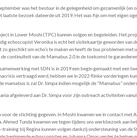
 september was het bestuur in de gelegenheid om gezamenlijk (en o
 laatste bezoek dateerde uit 2019. Het was fijn om met eigen oge
ect in Lower Moshi (TPC) kunnen volgen en begeleiden. Het proje
dig echoscopist Veronika is echt het visitekaartje geworden van d
iet zo geschikt om echo’s te maken en heeft de bus problemen met 
 de continuïteit van de Mamabus 2.0 in de toekomst te garanderen
n samenwerking met SDN is in 2019 een begin gemaakt met een tw
acrisis vertraagd werd, hebben we in 2022 flinke vorderingen kun
e mamabus is zal Dr. Simpa indien mogelijk de “Mamabus” onder
nia afgeleverd aan Dr. Simpa voor zijn outreach activiteiten vanui
voor de stichting gegeven. In Moshi kwamen we in contact met A
na. Ahmed Tunda kwamen we tegen tijdens ons werkbezoek aan het
training bij Regina kunnen volgen dankzij ondersteuning van de St
ele beginnende echoscopisten en Johanna Omar verder te helpen me