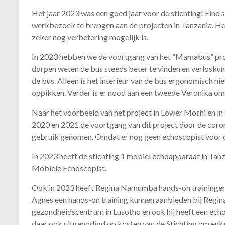
Het jaar 2023 was een goed jaar voor de stichting! Eind
werkbezoek te brengen aan de projecten in Tanzania. Het
zeker nog verbetering mogelijk is.
In 2023 hebben we de voortgang van het “Mamabus” proj
dorpen weten de bus steeds beter te vinden en verloskun
de bus. Alleen is het interieur van de bus ergonomisch n
oppikken. Verder is er nood aan een tweede Veronika om
Naar het voorbeeld van het project in Lower Moshi en i
2020 en 2021 de voortgang van dit project door de coron
gebruik genomen. Omdat er nog geen echoscopist voor d
In 2023 heeft de stichting 1 mobiel echoapparaat in Tanza
Mobiele Echoscopist.
Ook in 2023 heeft Regina Namumba hands-on trainingen 
Agnes een hands-on training kunnen aanbieden bij Regi
gezondheidscentrum in Lusotho en ook hij heeft een echo-
daar ook uitgenodigd op kosten van de Stichting om enk