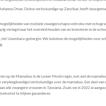
Johanna Omar, Duitse verloskundige op Zanzibar, heeft doorgemaak
mogelijkheden van mobiele zwangerschapscontroles met echografi
lopig verlegd naar het overeind houden van en investeren in de ech
d, het Usumbara-gebergte. We bekeken de mogelijkheden voor echo
g.
men op de Mamabus in de Lower Moshi regio, ook wel de mamabus
e verpleegkundige/verloskundige voor de mamabus. Een deel van 
an alle zwangere vrouwen in Tanzania. Zoals we in 2022 al aanga
 toekomst te blijven garanderen.