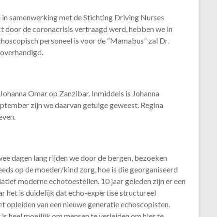
we in samenwerking met de Stichting Driving Nurses
ct door de coronacrisis vertraagd werd, hebben we in
choscopisch personeel is voor de “Mamabus” zal Dr.
 overhandigd.
 Johanna Omar op Zanzibar. Inmiddels is Johanna
eptember zijn we daarvan getuige geweest. Regina
even.
wee dagen lang rijden we door de bergen, bezoeken
eeds op de moeder/kind zorg, hoe is die georganiseerd
tief moderne echotoestellen. 10 jaar geleden zijn er een
 het is duidelijk dat echo-expertise structureel
 het opleiden van een nieuwe generatie echoscopisten.
t is heel moeilijk om mensen te verleiden om hier te