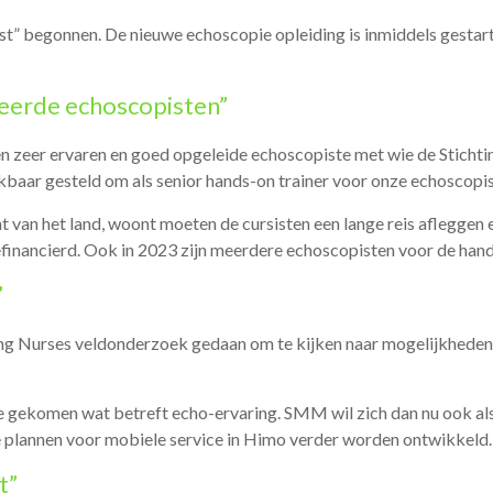
ist” begonnen. De nieuwe echoscopie opleiding is inmiddels gesta
deerde echoscopisten”
n zeer ervaren en goed opgeleide echoscopiste met wie de Stich
kbaar gesteld om als senior hands-on trainer voor onze echoscopis
 van het land, woont moeten de cursisten een lange reis afleggen en
gefinancierd. Ook in 2023 zijn meerdere echoscopisten voor de han
”
ing Nurses veldonderzoek gedaan om te kijken naar mogelijkheden 
te gekomen wat betreft echo-ervaring. SMM wil zich dan nu ook als
e plannen voor mobiele service in Himo verder worden ontwikkeld.
t”