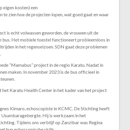
p eigen kosten) een
n te zien hoe de projecten lopen, wat goed gaat en waar
ct is echt volwassen geworden, de vrouwen uit de
e bus. Het mobiele toestel functioneert probleemloos in
uitrijden in het regenseizoen. SDN gaat deze problemen
.
eede “Mamabus” project in de regio Karatu. Nadat in
nen maken. In november 2023 is de bus officieel in
steunen.
t het Karatu Health Center in het kader van het project
gnes Kimaro, echoscopiste in KCMC. De Stichting heeft
 Usumbaragebergte. Hij is werkzaam in het
ichting. Tijdens ons verblijf op Zanzibar was Regina
t hun echoscopische skills.