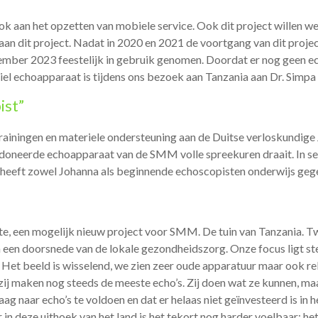
ook aan het opzetten van mobiele service. Ook dit project willen 
aan dit project. Nadat in 2020 en 2021 de voortgang van dit proje
vember 2023 feestelijk in gebruik genomen. Doordat er nog geen e
l echoapparaat is tijdens ons bezoek aan Tanzania aan Dr. Simpa
ist”
rainingen en materiele ondersteuning aan de Duitse verloskundige
gedoneerde echoapparaat van de SMM volle spreekuren draait. In s
heeft zowel Johanna als beginnende echoscopisten onderwijs geg
e, een mogelijk nieuw project voor SMM. De tuin van Tanzania. T
 een doorsnede van de lokale gezondheidszorg. Onze focus ligt st
et beeld is wisselend, we zien zeer oude apparatuur maar ook rela
zij maken nog steeds de meeste echo’s. Zij doen wat ze kunnen, maar
ag naar echo’s te voldoen en dat er helaas niet geïnvesteerd is in
 in deze uithoek van het land is het tekort nog harder voelbaar: he