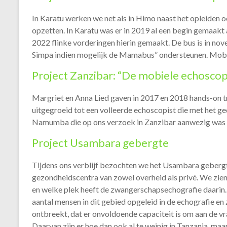
In Karatu werken we net als in Himo naast het opleiden 
opzetten. In Karatu was er in 2019 al een begin gemaakt 
2022 flinke vorderingen hierin gemaakt. De bus is in no
Simpa indien mogelijk de Mamabus” ondersteunen. Mobie
Project Zanzibar: “De mobiele echoscop
Margriet en Anna Lied gaven in 2017 en 2018 hands-on t
uitgegroeid tot een volleerde echoscopist die met het 
Namumba die op ons verzoek in Zanzibar aanwezig was 
Project Usambara gebergte
Tijdens ons verblijf bezochten we het Usambara gebergt
gezondheidscentra van zowel overheid als privé. We zien
en welke plek heeft de zwangerschapsechografie daarin. H
aantal mensen in dit gebied opgeleid in de echografie en 
ontbreekt, dat er onvoldoende capaciteit is om aan de vra
Daarvan zijn er hoe dan ook al te weinig in Tanzania, maar