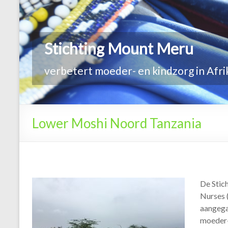
Lower Moshi Noord Tanzania
De Stic
Nurses 
aangega
moeder-