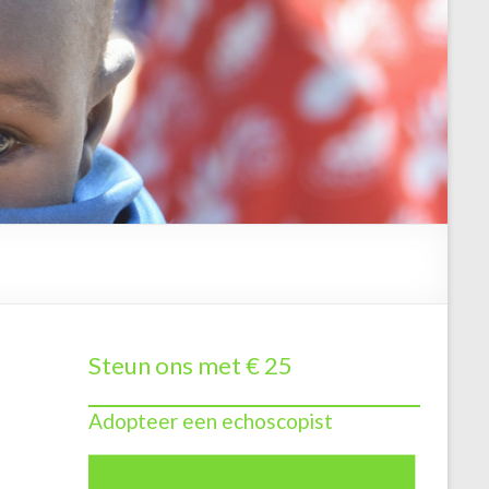
Steun ons met € 25
Adopteer een echoscopist