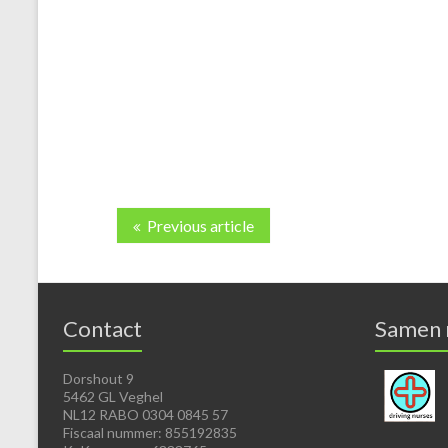
Previous article
Contact
Samen
Dorshout 9
5462 GL Veghel
NL12 RABO 0304 0845 57
Fiscaal nummer: 855192835