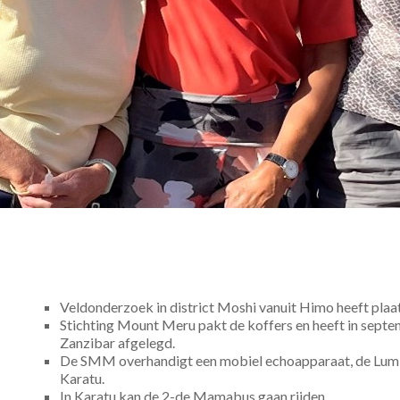
Veldonderzoek in district Moshi vanuit Himo heeft pla
Stichting Mount Meru pakt de koffers en heeft in sept
Zanzibar afgelegd.
De SMM overhandigt een mobiel echoapparaat, de Lumi
Karatu.
In Karatu kan de 2-de Mamabus gaan rijden.