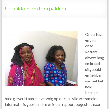
Tanzania
Uitpakken en doorpakken
Ondertuss
en zijn
onze
koffers
alweer lang
en breed
uitgepakt
en hebben
we met het
hele
bestuur
hard gewerkt aan het vervolg op de reis. Alle verzamelde
informatie is geordend en er is een rapport opgesteld naar