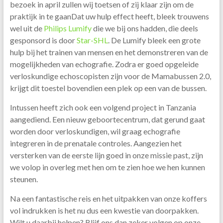
bezoek in april zullen wij toetsen of zij klaar zijn om de
praktijk in te gaanDat uw hulp effect heeft, bleek trouwens
wel uit de
Philips Lumify
die we bij ons hadden, die deels
gesponsord is door
Star-SHL
. De Lumify bleek een grote
hulp bij het trainen van mensen en het demonstreren van de
mogelijkheden van echografie. Zodra er goed opgeleide
verloskundige echoscopisten zijn voor de Mamabussen 2.0,
krijgt dit toestel bovendien een plek op een van de bussen.
Intussen heeft zich ook een volgend project in Tanzania
aangediend. Een nieuw geboortecentrum, dat gerund gaat
worden door verloskundigen, wil graag echografie
integreren in de prenatale controles. Aangezien het
versterken van de eerste lijn goed in onze missie past, zijn
we volop in overleg met hen om te zien hoe we hen kunnen
steunen.
Na een fantastische reis en het uitpakken van onze koffers
vol indrukken is het nu dus een kwestie van doorpakken.
Wilt u daarbij helpen? Blijf ons dan zeker volgen op onze