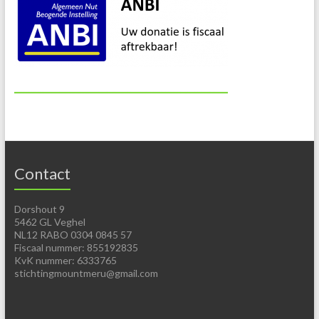
Contact
Dorshout 9
5462 GL Veghel
NL12 RABO 0304 0845 57
Fiscaal nummer: 855192835
KvK nummer: 6333765
stichtingmountmeru@gmail.com