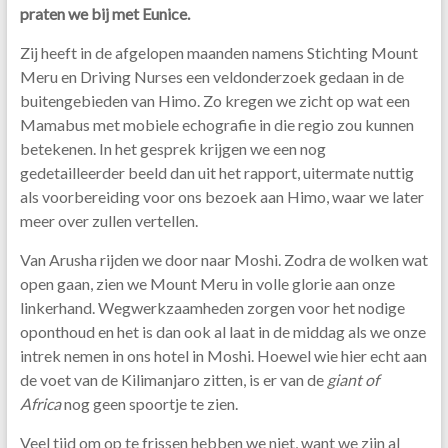
praten we bij met Eunice.
Zij heeft in de afgelopen maanden namens Stichting Mount
Meru en Driving Nurses een veldonderzoek gedaan in de
buitengebieden van Himo. Zo kregen we zicht op wat een
Mamabus met mobiele echografie in die regio zou kunnen
betekenen. In het gesprek krijgen we een nog
gedetailleerder beeld dan uit het rapport, uitermate nuttig
als voorbereiding voor ons bezoek aan Himo, waar we later
meer over zullen vertellen.
Van Arusha rijden we door naar Moshi. Zodra de wolken wat
open gaan, zien we Mount Meru in volle glorie aan onze
linkerhand. Wegwerkzaamheden zorgen voor het nodige
oponthoud en het is dan ook al laat in de middag als we onze
intrek nemen in ons hotel in Moshi. Hoewel wie hier echt aan
de voet van de Kilimanjaro zitten, is er van de
giant of
Africa
nog geen spoortje te zien.
Veel tijd om op te frissen hebben we niet, want we zijn al