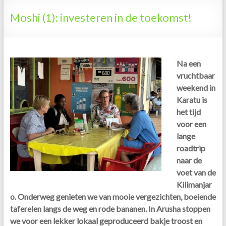
Tanzania
Moshi (1): investeren in de toekomst!
Na een
vruchtbaar
weekend in
Karatu is
het tijd
voor een
lange
roadtrip
naar de
voet van de
Kilimanjar
o. Onderweg genieten we van mooie vergezichten, boeiende
taferelen langs de weg en rode bananen. In Arusha stoppen
we voor een lekker lokaal geproduceerd bakje troost en