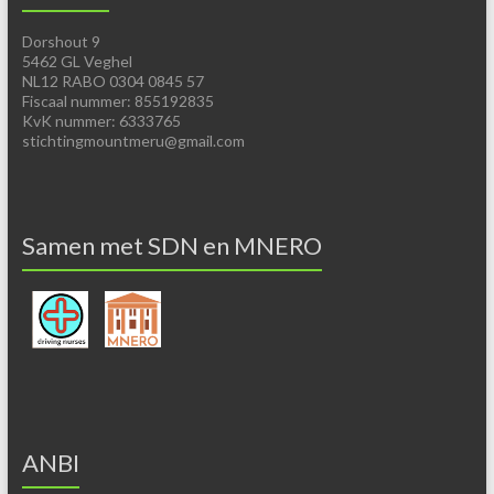
Dorshout 9
5462 GL Veghel
NL12 RABO 0304 0845 57
Fiscaal nummer: 855192835
KvK nummer: 6333765
stichtingmountmeru@gmail.com
Samen met SDN en MNERO
ANBI