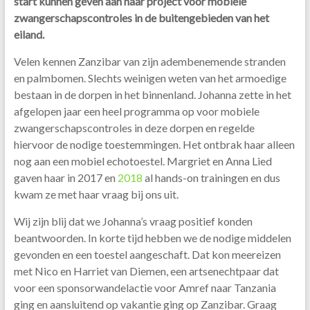
start kunnen geven aan haar project voor mobiele
zwangerschapscontroles in de buitengebieden van het
eiland.
Velen kennen Zanzibar van zijn adembenemende stranden
en palmbomen. Slechts weinigen weten van het armoedige
bestaan in de dorpen in het binnenland. Johanna zette in het
afgelopen jaar een heel programma op voor mobiele
zwangerschapscontroles in deze dorpen en regelde
hiervoor de nodige toestemmingen. Het ontbrak haar alleen
nog aan een mobiel echotoestel. Margriet en Anna Lied
gaven haar in 2017 en
2018
al hands-on trainingen en dus
kwam ze met haar vraag bij ons uit.
Wij zijn blij dat we Johanna’s vraag positief konden
beantwoorden. In korte tijd hebben we de nodige middelen
gevonden en een toestel aangeschaft. Dat kon meereizen
met Nico en Harriet van Diemen, een artsenechtpaar dat
voor een sponsorwandelactie voor Amref naar Tanzania
ging en aansluitend op vakantie ging op Zanzibar. Graag