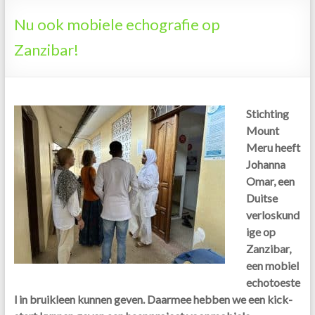
Tanzania
Nu ook mobiele echografie op
Zanzibar!
Stichting
Mount
Meru heeft
Johanna
Omar, een
Duitse
verloskund
ige op
Zanzibar,
een mobiel
echotoeste
l in bruikleen kunnen geven. Daarmee hebben we een kick-