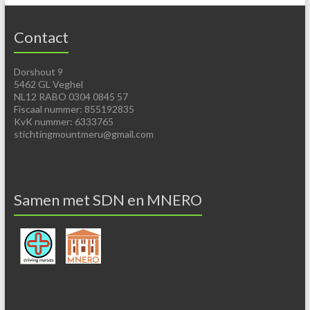
Contact
Dorshout 9
5462 GL Veghel
NL12 RABO 0304 0845 57
Fiscaal nummer: 855192835
KvK nummer: 6333765
stichtingmountmeru@gmail.com
Samen met SDN en MNERO